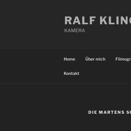
Zum
Inhalt
RALF KLI
springen
KAMERA
Home
Über mich
Filmogr
Kontakt
DIE MARTENS 