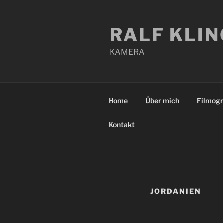
Zum
Inhalt
RALF KLI
springen
KAMERA
Home
Über mich
Filmogr
Kontakt
JORDANIEN